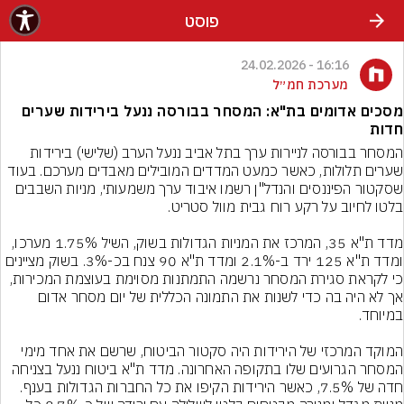
פוסט
16:16 - 24.02.2026
מערכת חמ״ל
מסכים אדומים בת"א: המסחר בבורסה ננעל בירידות שערים
חדות
המסחר בבורסה לניירות ערך בתל אביב ננעל הערב (שלישי) בירידות 
שערים תלולות, כאשר כמעט המדדים המובילים מאבדים מערכם. בעוד 
שסקטור הפיננסים והנדל"ן רשמו איבוד ערך משמעותי, מניות השבבים 
מדד ת"א 35, המרכז את המניות הגדולות בשוק, השיל 1.75% מערכו, 
ומדד ת"א 125 ירד ב-2.1% ומדד ת"א 90 צנח בכ-3%. בשוק מציינים 
כי לקראת סגירת המסחר נרשמה התמתנות מסוימת בעוצמת המכירות, 
אך לא היה בה כדי לשנות את התמונה הכללית של יום מסחר אדום 
המוקד המרכזי של הירידות היה סקטור הביטוח, שרשם את אחד מימי 
המסחר הגרועים שלו בתקופה האחרונה. מדד ת"א ביטוח ננעל בצניחה 
חדה של 7.5%, כאשר הירידות הקיפו את כל החברות הגדולות בענף. 