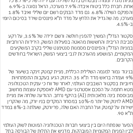
מניות מגדל ומנורה מבטחים בלטו לשלילה עם ירידה של כ-8.7% כל 
אחת. חברת כלל ביטוח איבדה 7.9% מערכה, הראל נסוגה ב-6.9% 
והפניקס השילה 6.8%. גם מדד הבנקים רשם יום שלילי ואיבד 1.8% 
מערכו, מה שהגדיל את הלחץ על מדד ת"א פיננסים שירד בסיכום היומי 
סקטור הנדל"ן המשיך להפגין חולשה ורשם ירידה של 3.5%, על רקע 
סביבת הריבית והחששות מהאטה בפעילות המשק. הירידות הרוחביות 
במניות הנדל"ן והפיננסים מסמנות סנטימנט שלילי בקרב המשקיעים 
המקומיים, המושפע מהערכות לגבי ביצועי המשק הישראלי בחודשים 
בניגוד גמור למגמה השלילית הכללית, מניית קמטק זינקה בשיעור של 
9% ועמדה בראש מדד ת"א 35. הזינוק הגיע בעקבות התפתחויות 
חיוביות בסקטור השבבים העולמי, לאחר שדווח כי ענקית הטכנולוגיה 
מטא חתמה על הסכם אסטרטגי עם AMD לאספקת עוצמת מחשוב 
מבוססת בינה מלאכותית (AI) בהיקף נרחב. ההודעה שלחה את מניית 
AMD לזינוק של יותר מ-10% במסחר המקדים בניו יורק, מה שהקרין 
ישירות על קמטק ועל החברה האם שלה, פריורטק, שעלתה ב-8% במדד 
הפער שנפתח היום בין ביצועי חברות הטכנולוגיה המוטות לשוק העולמי 
לבין המניות המקומיות המובהקות, מדגיש את התלות של הבורסה בתל 