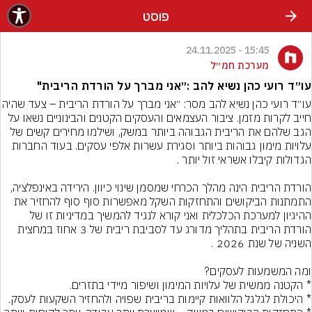
פוסט
15:45 - 24.11.2025
מערכת חמ״ל
עו״ד רועי כהן נשיא להב :״אני מברך על הורדת הריבית"
עו״ד רועי כהן נשיא להב מסר: ״אני מברך על הורדת הרי
חייב לקרות מזמן. ציבור העצמאים והעסקים הקטנים והבינוניים נשאו על 
הגב שלהם את הריבית הגבוהה ביותר במשק, ושילמו מחירים קשים של 
עלויות מימון גבוהות ביותר וסגירת עשרות אלפי עסקים. בעוד החברות 
הורדת הריבית הינה מהלך הכרחי שמסמן שינוי כיוון. הירידה באינפלציה, 
התמתנות הביקושים והתחזקות השקל מאפשרות סוף סוף להחזיר את 
ההיגיון למערכת הכלכלית ואני קורא לנגיד להמשיך במדיניות זו של 
הורדת הריבית בתהליך מדורג עד לסביבת ריבית של 3 אחוז במחצית 