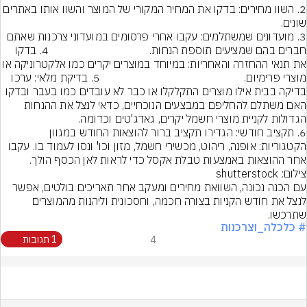
2. השוו מחירים: בדקו את המחיר המקורי של המוצר והשוו אותו באתרים 
3. מועדונים שמשתלמים: עקבו אחרי פרסומים במועדוני צרכנות שאתם 
חברים בהם שמציעים תוספת הנחות.                                   4. בדקו 
את תנאי ההחזרה והאחריות: במיוחד במוצרים יקרים כמו אל
מוצרי פרימיום.                                                  5. בדיקת מלאי: ערכו 
בדיקה בבית אילו מוצרים התקלקלו או כבר לא עובדים כמו בעבר ובדקו 
האם משתלם להחליפם במבצעים הנוכחיים, כדאי לנצל את ההנחות 
הגדולות לקניית מוצרי חשמל יקרים, גאדג'טים וכ
6. תקציב חודשי: הגדירו תקציב ברור להוצאות החודש במגוון 
הקטגוריות: אופנה, ריהוט, מכשירי חשמל, מזון וכו' ונסו לעמוד בו. עקבו 
אחר ההוצאות באמצעות טבלת אקסל כדי לראות לאן הכסף הולך.
צילום: shutterstock
עם הכנה נכונה, השוואת מחירים ומעקב אחר תאריכים בולטים, אפשר 
לנצל את חודש הקניות בצורה חכמה, וחסכונית וליהנות מהמוצרים 
שתרכשו.
# כלכלה_וצרכנות
4
1 תגובות