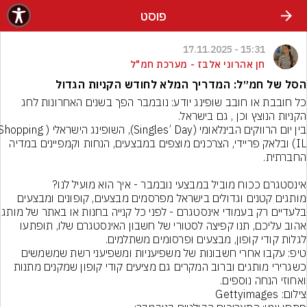
פוסט
15:31 - 17.11.2025
חן אהרוני אלבז - מערכת חמ"ל
הסל של חמ״ל: המדריך המלא לחודש הקניות הגדול
כל חובבת או חובב שופינג יודע: נובמבר הפך בשנים האחרונות לחג 
בין יום הרווקים הבינלאומי (Singles’ Day), השופינג הישראלי (hopping
IL) ובלאק פריידי, הצרכנים מוצפים במבצעים, הנחות וקמפיינים במדיה 
מותגים קטנים וגדולים בישראל מפרסמים מבצעים, קופונים ומבצעים 
בלעדיים רק בעמודי אינסטגרם - לפני 
אהוב עליכם, תנו קפיצה לסטורי של חשבון האינסטגרם שלו, תופתעו 
טיפ: עקבו אחרי חשבונות של משפיעניות ומשפיעני רשת שמשמשים 
כשגרירי מותגים וברוב המקרים גם מציעים קודי קופון שמקנים מתנות 
ואחוזי הנחה נוספים.
צילום: Gettyimages