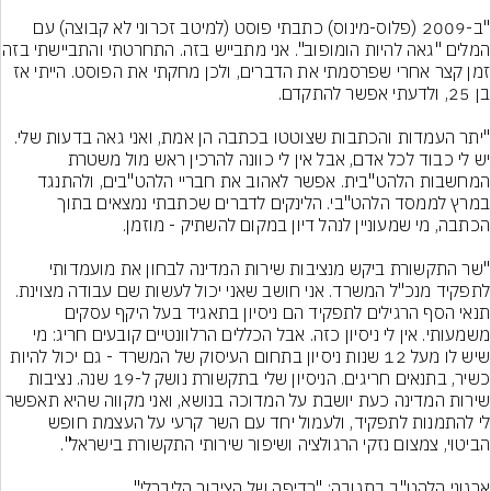
"ב-2009 (פלוס-מינוס) כתבתי פוסט (למיטב זכרוני לא קבוצה) עם 
המלים "גאה להיות הומופוב". אני מתב
זמן קצר אחרי שפרסמתי את הדברים, ולכן מחקתי את הפוסט. הייתי אז 
"יתר העמדות והכתבות שצוטטו בכתבה הן אמת, ואני גאה בדעות שלי. 
יש לי כבוד לכל אדם, אבל אין לי כוונה להרכין ראש מול משטרת 
המחשבות הלהט"בית. אפשר לאהוב את חבריי הלהט"בים, ולהתנגד 
במרץ לממסד הלהט"בי. הלינקים לדברים שכתבתי נמצאים בתוך 
"שר התקשורת ביקש מנציבות שירות המדינה לבחון את מועמדותי 
לתפקיד מנכ"ל המשרד. אני חושב שאני יכול לעשות שם עבודה מצוינת. 
תנאי הסף הרגילים לתפקיד הם ניסיון בתאגיד בעל היקף עסקים 
משמעותי. אין לי ניסיון כזה. אבל הכללים הרלוונטיים קובעים חריג: מי 
שיש לו מעל 12 שנות ניסיון בתחום העיסוק של המשרד - גם יכול להיות 
כשיר, בתנאים חריגים. הניסיון שלי בתקשורת נושק ל-19 שנה. נציבות 
שירות המדינה כעת יושבת על המדוכה בנושא, ואני מקווה שהיא תאפשר 
לי להתמנות לתפקיד, ולעמול יחד עם השר קרעי על העצמת חופש 