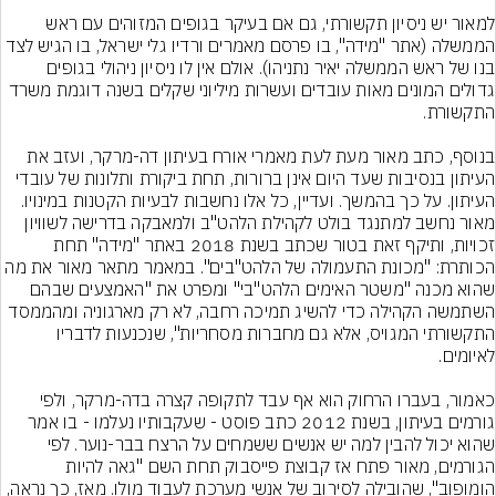
למאור יש ניסיון תקשורתי, גם אם בעיקר בגופים המזוהים עם ראש 
הממשלה (אתר "מידה", בו פרסם מאמרים ורדיו גלי ישראל, בו הגיש לצד 
בנו של ראש הממשלה יאיר נתניהו). אולם אין לו ניסיון ניהולי בגופים 
גדולים המונים מאות עובדים ועשרות מיליוני שקלים בשנה דוגמת משרד 
בנוסף, כתב מאור מעת לעת מאמרי אורח בעיתון דה-מרקר, ועזב את 
העיתון בנסיבות שעד היום אינן ברורות, תחת ביקורת ותלונות של עובדי 
העיתון. על כך בהמשך. ועדיין, כל אלו נחשבות לבעיות הקטנות במינויו.
מאור נחשב למתנגד בולט לקהילת הלהט"ב ולמאבקה בדרישה לשוויון 
זכויות, ותיקף זאת בטור שכתב בשנת 2018 באתר "מידה" תחת 
הכותרת: "מכונת התעמולה של הלהט"בים". במאמר מתאר מאור את מה 
שהוא מכנה "משטר האימים הלהט"בי" ומפרט את "האמצעים שבהם 
השתמשה הקהילה כדי להשיג תמיכה רחבה, לא רק מארגוניה ומהממסד 
התקשורתי המגויס, אלא גם מחברות מסחריות", שנכנעות לדבריו 
כאמור, בעברו הרחוק הוא אף עבד לתקופה קצרה בדה-מרקר, ולפי 
גורמים בעיתון, בשנת 2012 כתב פוסט - שעקבותיו נעלמו - בו אמר 
שהוא יכול להבין למה יש אנשים ששמחים על הרצח בבר-נוער. לפי 
הגורמים, מאור פתח אז קבוצת פייסבוק תחת השם "גאה להיות 
הומופוב", שהובילה לסירוב של אנשי מערכת לעבוד מולו. מאז, כך נראה, 