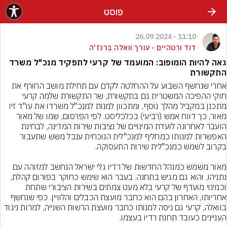
פוסט
11:10 - 26.09.2024
דוד ורטהיים - עורך וואלה ברנז'ה
גאה להיות הומופוב: המועמד של קרעי לתפקיד מנכ"ל משרד
התקשורת
אחרי שנחשף השבוע על ההחלטה לקדם עם תחילת מושב החורף את 
חוקי ההפיכה המשטרית גם בתקשורת, שר התקשורת שלמה קרעי 
מתכנן במקביל מהלך נוסף, ומתכוון למנות למנכ"ל משרדו את עו"ד זיו 
מאור, כך דווח אמש (רביעי) בכלכליסט. לפי הפרסום, שמו של מאור 
הועבר לאחרונה לועדת המינויים של נציבות שירות המדינה, לבחינת 
האפשרות למנותו כמחליף למנכ"לית הנוכחית ענבל משש שתעבור 
מאור משמש כמנהל החדשות של רדיו גלי ישראל הנחשב למזוהה עם 
נתניהו, והוא גם מגיש בתחנה. בעבר הוא שימש כחוקר בפורום קהלת, 
וכמינוי מועדף של קרעי בלא מעט צמתים בשירות הציבורי שתחת 
אחריותו, האחרון בהם הוא כחבר מועצת הכבלים והלוויין. כפי שנחשף 
בוואלה, קרעי גם ניסה למנותו כחבר מועצת הרשות השנייה, למרות ניגוד 