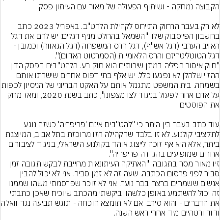
לא רק בעבר הרחוק התייחס לקהילת הלהט"ב. באפריל 2023 כתב 
בחשבון הפייסבוק שלו: "השמאל בהחלט מניף דגלים: יש להם את דגל 
האויב הערבי (דגל אש"ף), דגל הרס המשפחה (דגל הגאווה) וכמובן - 
דגל הטוטליטריזם והרס הלאומיות (הסמרטוט האדום)".
"חוק איסור הפליה במתן שירותים הוא חוק רע. הלהט"בים בפסק הדין 
ההזוי שלהלן לא נפגעו כלל. יש אלף בתי דפוס אחרים שישרתו אותם 
בשמחה. בית המשפט מתגמל אותם על האקט הבריוני 
על אדם אחר לפעול בניגוד לצו מצפונו", כתב בשנת 2020, ומאז מחק 
עוד כתב בעבר בין היתר כי "להט"בים אינם 'פריפריה' כשזה נוגע 
לתקציבי קולנוע. לא זו בלבד שהקהילה הזו מרוכזת בתל אביב, המיוצגת 
ביתר, אלא היא אף זוכה לייצוג אוהד בקולנוע הישראלי, בניגוד לציבורים 
אחרים שמופיעים בהגדרה פריפריה".
זיו מאור מסר בתגובה: "האתיקה העיתונאית מחייבת לבקש תגובה זמן 
סביר לפני פרסום הכתבה. שעה זה לא זמן סביר. אני לא יכול להבין 
אנשים ששמחים ברצח בבר נוער. אני לא זוכר שפרסמתי משהו שממנו 
זה יכול להשתמע באופן כלשהו. ביקשתי מהכתב שיוכיח שאכן כתבתי 
את הדברים - והוא סירב. אם לא תומצא הו