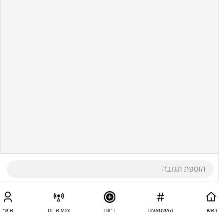
ראשי
האשטאגים
דיווח
צבע אדום
אישי