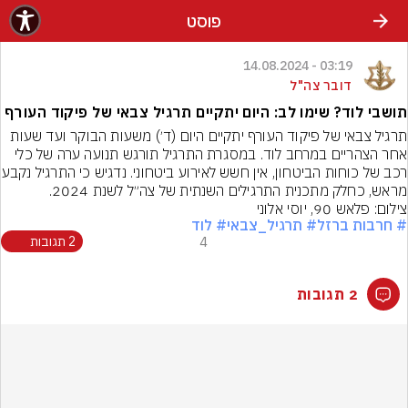
פוסט
03:19 - 14.08.2024
דובר צה"ל
תושבי לוד? שימו לב: היום יתקיים תרגיל צבאי של פיקוד העורף
תרגיל צבאי של פיקוד העורף יתקיים היום (ד׳) משעות הבוקר ועד שעות 
אחר הצהריים במרחב לוד. במסגרת התרגיל תורגש תנועה ערה של כלי 
רכב של כוחות הביטחון, אין חשש
מראש, כחלק מתכנית התרגילים השנתית של צה״ל לשנת 2024.
צילום: פלאש 90, יוסי אלוני
# חרבות ברזל
# תרגיל_צבאי
# לוד
4
2 תגובות
2 תגובות