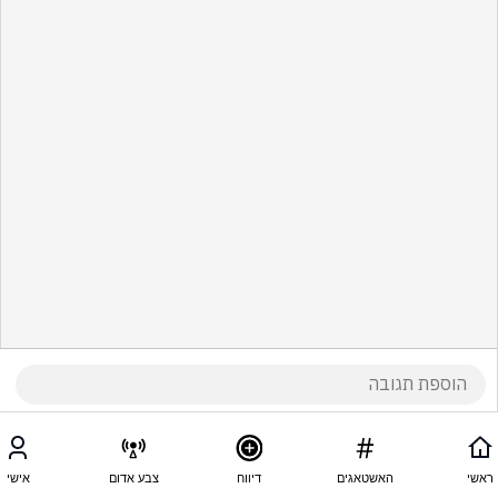
ראשי
האשטאגים
דיווח
צבע אדום
אישי