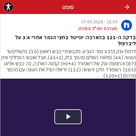
פוסט
21:59 - 17.03.2024
מערכת חמ"ל ספורט
בדקה ה-121 בהארכה: יונייטד בחצי הגמר אחרי 3:4 על
ליברפול
דרמת ענק ברבע גמר הגביע: מקטומיניי כבש ראשון (10), מקאליסטר 
השווה (44) וסלאח השלים מהפך בזק (45+2), אבל אנטוני המח
(87) והחמצת ענק של רשפורד (90+4) קבעה הארכה, בה כבש אליוט 
(105). רשפורד תיקן והשווה (112) ודיאלו הציל את העונה עם מהפך 
מדהים (120+1)
Play