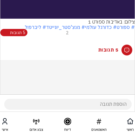
Video
צילום: באדיבות ספורט 1
# ספורט
# כדורגל עולמי
# מנצ'סטר_יונייטד
# ליברפול
2
5 תגובות
5 תגובות
ראשי
האשטאגים
דיווח
צבע אדום
אישי