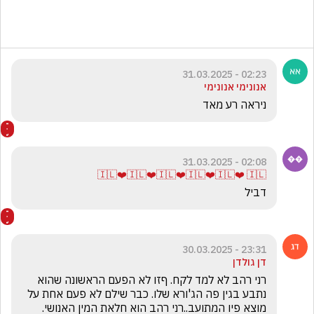
02:23 - 31.03.2025
אנונימי אנונימי
ניראה רע מאד 
02:08 - 31.03.2025
🇮🇱❤️🇮🇱❤️🇮🇱❤️🇮🇱❤️🇮🇱❤️ 🇮🇱
דביל
23:31 - 30.03.2025
דן גולדן
רני רהב לא למד לקח. ףזו לא הפעם הראשונה שהוא 
נתבע בגין פה הג'ורא שלו. כבר שילם לא פעם אחת על 
מוצא פיו המתועב..רני רהב הוא חלאת המין האנושי. 