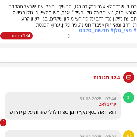
כמובן שרהב לא עצר בנקודה הזו, והמשיך: "הצילו את ישראל מהדבר 
הנוראי הזה, מאי פלורה גולן, הצילו". אגב, חשוב לציין כי גולן הגישה 
תביעת נזיקין נגד רהב על סך חצי מיליון שקלים, בגין לשון הרע.
רני רהב ומאי גולן/עיבוד תמונה, ניר פקין, ערוץ הכנסת
# מאי_גולן
# חדשות_סלבס
3
134 תגובות
134 תגובות
07:44 - 31.03.2025
יורי בלאט
הוא יראה כסף מקייזרמן כשיגדלו לי שערות על כף הידש