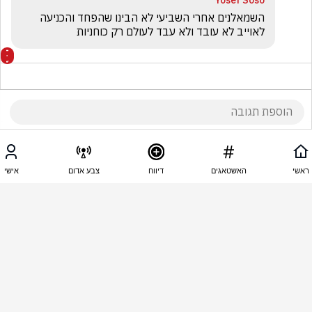
Yosef Soso
השמאלנים אחרי השביעי לא הבינו שהפחד והכניעה 
לאוייב לא עובד ולא עבד לעולם רק כוחניות
20:59 - 30.03.2025
דור ש.
ראשי
האשטאגים
דיווח
צבע אדום
אישי
מאי גולן בהחלט  צודקת , צריך שהכספים יגיעו ליעודם 
ולא לגורמים עבריינים ושיהי פיקוח, מה לא בסדר בזה??
20:40 - 30.03.2025
Ilanit Yaakov
ממש דוחה  פרצוף תחת