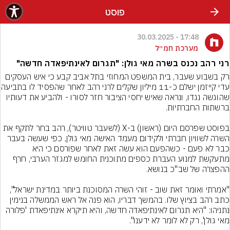
פוסט
17:48 - 30.03.2025
מערכת חמ״ל
רני רהב נכנס בשרה מאי גולן: "תגרום לאינתיפאדה חדשה"
רק בשבוע שעבר, בית המשפט המחוזי בתל אביב קבע כי איש העסקים 
עדי קייזמן ישלם כ-11 מיליון שקלים 
שהוגשה נגדו, ונראה שאיש יחסי הציבור חזר לסורו - ולהביע את דעותיו 
בפוסט שפרסם היום (ראשון) ב-X (לשעבר טוויטר), רהב בחר לתקף את 
השרה לשוויון חברתי ולקידום מעמד האישה מאי גולן, כפי שעשה בעבר 
כבר לא פעם - כשהפעם הוא עשה זאת לאחר שפורסם כי היא 
מתעקשת למנוע העברת כספים מתוכנית החומש למגזר הערבי, חרף 
"אמרתי ואומר זאת שוב - זוהי השרה המסוכנת ביותר במדינת ישראל", 
כתב רהב בציוץ שלו. בהמשך דבריו, הוא פנה אל ראש הממשלה בנימין 
נתניהו: "היא תגרום לאינתיפאדה חדשה, והיא תיקרא אינתיפאדת 'פלורה 