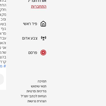
אורח חמ״ל
החולי
התחברות
פיד ראשי
גוף קלו
צבע אדום
פרסם
בהצל
קרדיט
# מב
תמיכה
תנאי שימוש
מדיניות פרטיות
הנחיות לכתבי חמ״ל
הצהרת נגישות