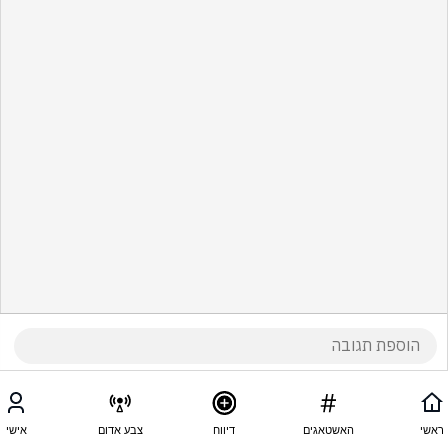
ראשי
האשטאגים
דיווח
צבע אדום
אישי