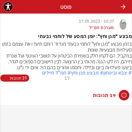
פוסט
10:27 - 17.05.2023
מערכת חמ״ל
מבצע "מגן וחץ": יומן המסע של לוחמי גבעתי
בזמן מבצע "מגן וחץ" לוחמי גבעתי מגדוד רותם תיעדו את עצמם בזמן 
במקביל, הם לקחו חלק בשמירת הביטחון על תושבי העוטף ועל שגרת 
חייהם, היו לקו הגנה מהותי בין הרצועה לבין היישובים הסמוכים לגדר, 
ביצעו פעילויות ביום ובלילה וחסמו אזורים בהם היה איום ירי נ"ט.
# צבא וביטחון
# מבצע מגן וחץ
# חמ"ל חיילים
17
19 תגובות
19 תגובות