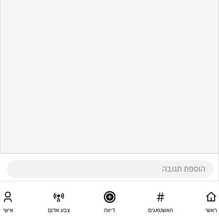
ראשי
האשטאגים
דיווח
צבע אדום
אישי