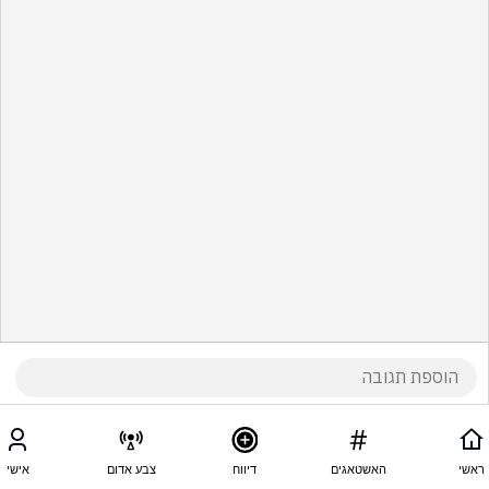
ראשי
האשטאגים
דיווח
צבע אדום
אישי