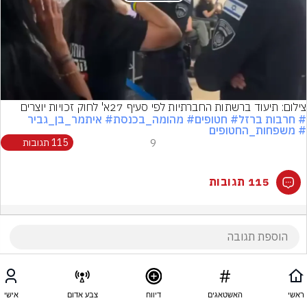
Play
Video
צילום: תיעוד ברשתות החברתיות לפי סעיף 27א' לחוק זכויות יוצרים
# חרבות ברזל
# חטופים
# מהומה_בכנסת
# איתמר_בן_גביר
# משפחות_החטופים
9
115 תגובות
115 תגובות
ראשי
האשטאגים
דיווח
צבע אדום
אישי