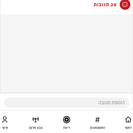
28 תגובות
ראשי
האשטאגים
דיווח
צבע אדום
אישי