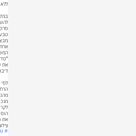
את חו
צילום
# טכ