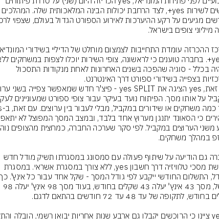
כשבועיים לפני פתיחת המונדיאל, yes הכריזה היום (שני) על סדרת פיתוחים 
חדשים לשירות yes+, לצד הרחבת יכולות הבינה המלאכותי
השהיה בכלל - סוגיה שהפכה בשנים האחרונות לאחת מנקודות התסכול 
החברה גם הודיעה על שיתוף פעולה עם סמסונג במסגרתו תשיק מודל חדש 
לרכישת מסכי טלוויזיה דרך חשבון yes, ללא צורך במסגרת אשראי. במסגרת 
למשל, מסך 43 אינץ' יעלה 43 שקלים בחודש, בעוד מסך 98 אינץ' יעלה 98 