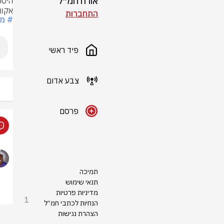
אורח חמ״ל
אקוו
התחברות
# מונ
פיד ראשי
צבע אדום
פרסם
תמיכה
תנאי שימוש
מדיניות פרטיות
1
הנחיות לכתבי חמ״ל
הצהרת נגישות