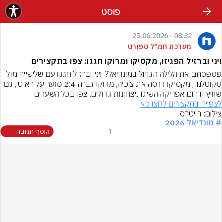
פוסט
08:32 - 25.06.2026
מערכת חמ"ל ספורט
ויני וברזיל הפגיזו, מקסיקו ומרוקו חגגו: צפו בתקצירים
פספסתם את הלילה הגדול במונדיאל? ויני וברזיל חגגו עם שלישייה מול 
סקוטלנד, מקסיקו דרסה את צ'כיה, מרוקו גברה 2:4 סוער על האיטי, גם 
שוויץ ודרום אפריקה השיגו ניצחונות גדולים. צפו בכל השערים
לצפייה בתקצירים לחצו כאן
צילום: רויטרס
# מונדיאל 2026
1
הוסף תגובה