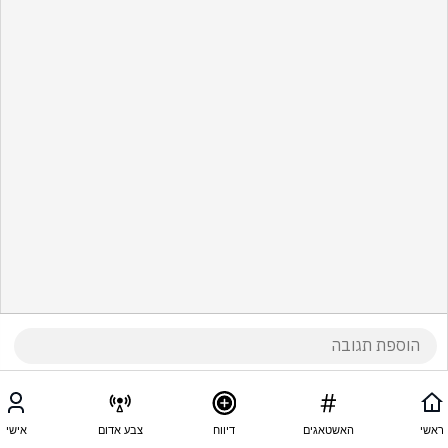
ראשי
האשטאגים
דיווח
צבע אדום
אישי