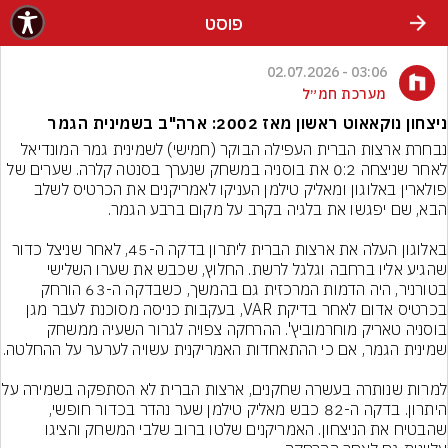
פוסט
03:06 - 02.07.2026
מערכת חמ״ל
ניצחון נוקאאוט ראשון מאז 2002: ארה"ב בשמינית הגמר
נבחרת ארצות הברית העפילה הבוקר (חמישי) לשמינית גמר המונדיאל 
לאחר שניצחה 0:2 את בוסניה במשחק שנערך בסנטה קלרה. שערים של 
פולארין באלוגון ומאליק טילמן העניקו לאמריקנים את הכרטיס לשלב 
באלוגון העלה את ארצות הברית ליתרון בדקה ה-45, לאחר שניצל כדור 
שהגיע אליו ברחבה וגלגל לרשת. החלוץ, שכבש את שערו השלישי 
בטורניר, היה הדמות המרכזית גם בהמשך, כשבדקה ה-63 הורחק 
בכרטיס אדום לאחר בדיקת VAR, בעקבות כניסה מסוכנת לעבר מגן 
בוסניה טאריק מוחרמוביץ'. ההרחקה צפויה לגרור השעיה ממשחק 
למרות שנותרה בעשרה שחקנים, ארצות ה
היתרון. בדקה ה-82 כבש מאליק טילמן שער נהדר בכדור חופשי, 
שהבטיח את הניצחון. האמריקנים שלטו ברוב שלבי המשחק והציגו 