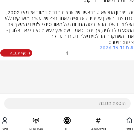
זהו ניצחון הנוקאאוט הראשון של ארצות הברית במונדיאל מאז 2002, 
וגם ניצחון ראשון על יריבה אירופית לאחר רצף של עשרה משחקים ללא 
הצלחה. בשלב הבא תנסה החבורה של מאוריסיו פוצ'טינו להמשיך את 
המסע מול בלגיה, אך ייתכן כאמור שתיאלץ לעשות זאת ללא באלוגון - 
אחד השחקנים הבולטים שלה בטורניר עד כה.
צילום: רויטרס
# מונדיאל 2026
4
הוסף תגובה
ראשי
האשטאגים
דיווח
צבע אדום
אישי