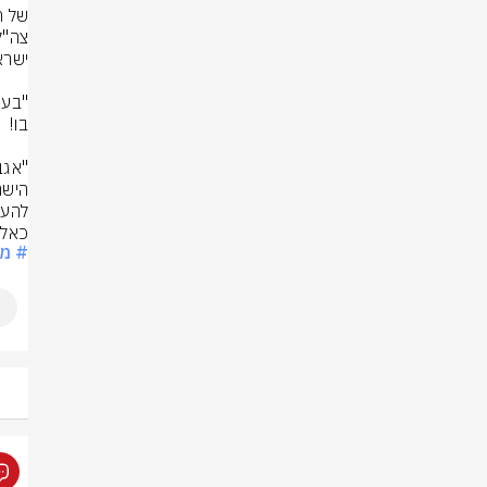
כאלה 
# מונ