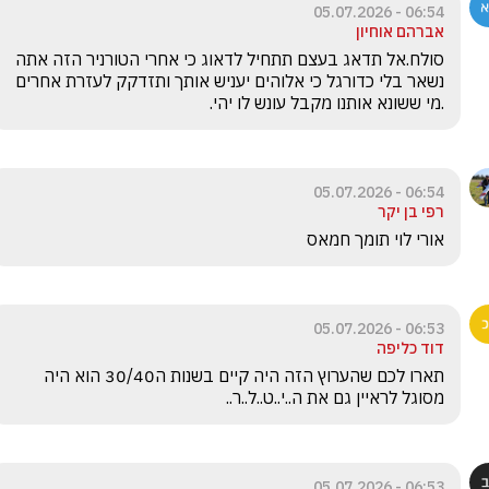
06:54 - 05.07.2026
אברהם אוחיון
סולח.אל תדאג בעצם תתחיל לדאוג כי אחרי הטורניר הזה אתה 
נשאר בלי כדורגל כי אלוהים יעניש אותך ותזדקק לעזרת אחרים 
.מי ששונא אותנו מקבל עונש לו יהי.
06:54 - 05.07.2026
רפי בן יקר
אורי לוי תומך חמאס
06:53 - 05.07.2026
דוד כליפה
תארו לכם שהערוץ הזה היה קיים בשנות ה30/40 הוא היה 
מסוגל לראיין גם את ה..י..ט..ל..ר..
06:53 - 05.07.2026