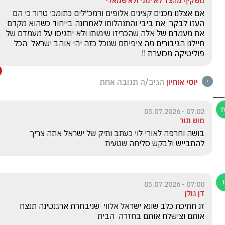
משקיף מהצד לא ימני ולא שמאלי
אם אצלנו מכנים קצינים אלופים ורמכ״לים כתומכי טרור כי הם 
העזו לבקר  את ביבי והתנהלותו לאחרונה בייחוד כשהוא מקדם 
את מעמדם של אלה שהכריזו שימותו ולא יתגיסו על מעמדם של 
חיילנו הגיבורים מה ציפיתם שנוכל כזה יהי אוהב ישראל  הכל 
פוליטיקה מכוערת !!

יוסי אוחיון
הגיב/ה תגובה אחת
07:02 - 05.07.2026
מוש תור
בושה וחרפה לאורי לוי כעתב ותיק של ישראל אתה צריך 
להתבייש ולבקש סליחה שטעית 
07:00 - 05.07.2026
דן גולן
זנ חתיכת כלב שונא ישראל אלווי  שניבחרת ארגנטינה תנצח 
אותם וצישלח אותם בחזרה  הבית