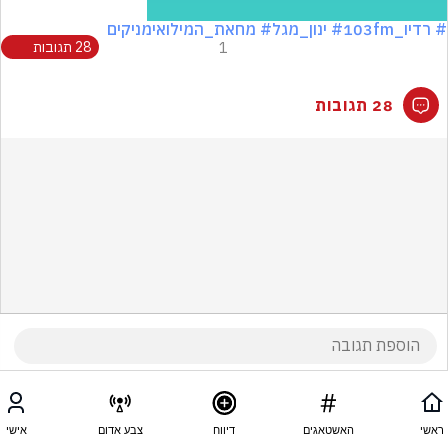
# רדיו_103fm
# ינון_מגל
# מחאת_המילואימניקים
1
28 תגובות
28 תגובות
ראשי
האשטאגים
דיווח
צבע אדום
אישי