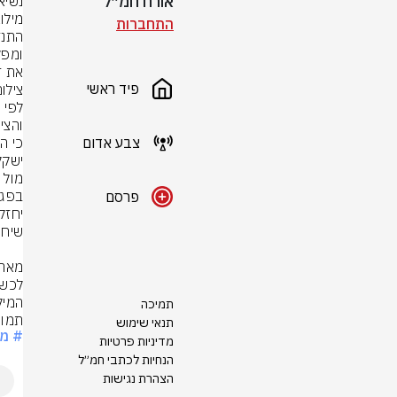
אורח חמ״ל
התחברות
את ד
פיד ראשי
צילו
צבע אדום
פרסם
תמיכה
תמונ
תנאי שימוש
# מח
מדיניות פרטיות
הנחיות לכתבי חמ״ל
הצהרת נגישות