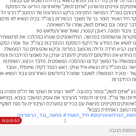
נשיא המדינה יצחק בוז'י הרצוג נפגש בחשאי בתחילת השבוע עם קבוצת 
מילואימניקים וטייסים מהארגון "אחים לנשק" שלאחרונה הודיעו על הפסקת 
בר קיומה וגם באחים לנשק שמרו על חשאיותה.
ם: עיבוד תמונה, ראובן קסטרו, שאול שוורץ/פלאש 90
כי הרצוג הביע חרדה גדולה מהמצב במדינה וביקש שהמוחים נגד הממשלה 
מול הממשלה על המשך קידום המהפכה המשפטית. מלבד הרצוג, השתתפו 
בפגישה גם מנכ"ל בית הנשיא אייל שויקי, ראש הסגל דקלה שיינפלד, ועובד 
ת המצב האמיתית בצבא".
את_המילואימניקים
# חיל_האוויר
# מחאה_נגד_הרפורמה
2
63 תגובות