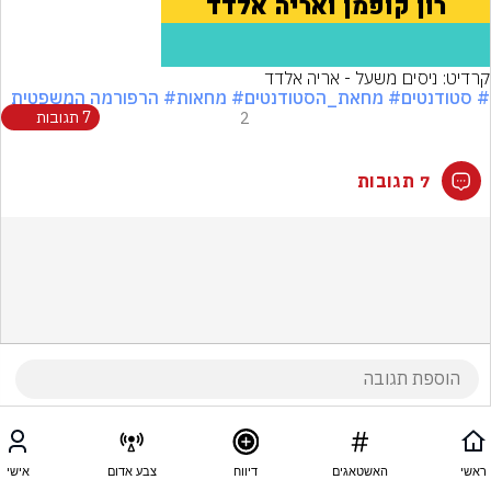
קרדיט: ניסים משעל - אריה אלדד
# סטודנטים
# מחאת_הסטודנטים
# מחאות
# הרפורמה המשפטית
2
7 תגובות
7 תגובות
ראשי
האשטאגים
דיווח
צבע אדום
אישי