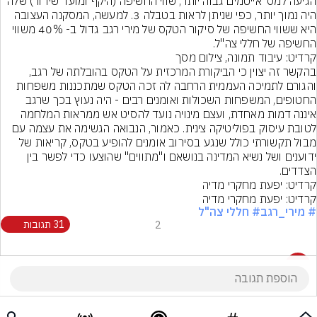
הגיעה למס' אייטמים גבוה יותר, שווי החשיפה (היקף ומועד שידור) שלה 
היה נמוך יותר, כפי שניתן לראות בטבלה 3. למעשה, המסקנה העצובה 
היא ששווי החשיפה של סיקור הטקס של מירי רגב גדול ב- 40% משווי 
החשיפה של חללי צה"ל.
קרדיט: עיבוד תמונה, צילום מסך
בהקשר זה יצוין כי הביקורת המרכזית על הטקס בהובלתה של רגב, 
והגורם לתמיכה העממית הרחבה לה זכה הטקס שמתכננות משפחות 
החטופים, המשפחות השכולות ואומנים רבים - היה נעוץ בכך שרגב 
איננה דמות מאחדת, ועצם מינויה נועד להסיט אש ממראות המלחמה 
לטובת עיסוק בפוליטיקה צינית. כאמור, הנבואה הגשימה את עצמה עם 
מבול תקשורתי כולל שנגע בסירוב אומנים להופיע בטקס, קריאות של 
ידוענים ושל נשיא המדינה בנושאם ו"מתווים" שהוצעו כדי לפשר בין 
הצדדים.
קרדיט: יפעת מחקרי מדיה
קרדיט: יפעת מחקרי מדיה
# מירי_רגב
# חללי צה"ל
2
31 תגובות
31 תגובות