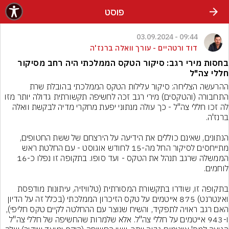
פוסט
09:44 - 03.09.2024
דוד ורטהיים - עורך וואלה ברנז'ה
בחסות מירי רגב: סיקור הטקס הממלכתי היה רחב מסיקור
חללי צה"ל
ההרעשה הצליחה: סיקור עלילות הטקס הממלכתי בהובלת שרת 
התחבורה (והטקסים) מירי רגב זכה לחשיפה תקשורתית גדולה יותר מזו 
לה זכו חללי צה"ל - כך עולה מנתוני יפעת מחקרי מדיה לבקשת וואלה 
הנתונים, שאינם כוללים את הידיעה על הירצחם של ששת החטופים, 
מתייחסים לסיקור החל מה-15 לחודש אוגוסט - עם החלטת ראש 
הממשלה שרגב תנהל את הטקס - ועד סופו. בתקופה זו נפלו כ-16 
בתקופה זו, שודרו בתקשורת המסורתית (טלוויזיה, עיתונות מודפסת 
ואינטרנט) 875 אייטמים על טקס הזיכרון הממלכתי (בכלל זה על הדיון 
האם רגב ראויה לתפקיד, והשיח שנוצר עם ההחלטה לקיים טקס חליפי), 
ו-943 אייטמים על חללי צה"ל. אלא שלמרות שהחשיפה של חללי צה"ל 