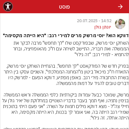
פוסט
14:52 - 20.07.2025
יונתן גולן
דווקא הוא? יוסי מרשק מרים למירי רגב: "היא הייתה מקסימה"
השחקן יוסי מרשק, שבפודקסט שלו "לך תחפש" מרבה לבקר את 
הממשלה ואת חבריה, התיישב לשיחה עם ח"כ מהאופוזיציה, ובחר 
בפרק חדש של הפודקאסט "לך תחפש", בהנחיית השחקן יוסי מרשק, 
התארח ח"כ מיכאל ביטון מ"המחנה הממלכתי", והשניים עסקו בין היתר 
בשרת התחבורה מירי רגב. באופן מפתיע, דווקא הפעם - למרשק היו 
מרשק, שמוכר כבעל עמדות ביקורתיות כלפי הממשלה וראש הממשלה 
בנימין נתניהו, ואף תמך בעבר בדבריו השנויים במחלוקת של יאיר גולן על 
חיילי צה"ל - מצא דווקא מילים חמות על השרה: "אני פעם הייתי בתוכנית 
שמירי רגב הייתה בה, ואני אומר לך בכנות, היא הייתה מקסימה, היא 