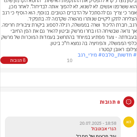
ביטון מצדו, קרא להפסיק את ההתקפות האישיות: "החטא הקדמון שלנו 
הוא ששרפנו אנשים. לא לשנוא, לא להפוך אותה לבדיחה". לאחר מכן, 
אמר כי צריך גם להסתכל על הדברים הטובים. בנוסף, הוא הוסיף כי רגב 
רגב, חברת הליכוד ושרה בממשלה, רגילה לספוג ביקורת ציבורית חריפה. 
אך נראה שבשיחה הזו בחרו מרשק וביטון להאיר גם את הפן החיובי 
בעבודתה - צעד מפתיע במיוחד בהתחשב בעמדות המוכרות של 
כלפי הממשלה, והפוזיציה בה נמצא ח"כ ביטון.
צילום: ראובן קסטרו
# חדשות_סלבס
# מירי_רגב
10
8 תגובות
8 תגובות
18:58 - 20.07.2025
הנרי אבוטבול
עוד פרצוף של מחבל