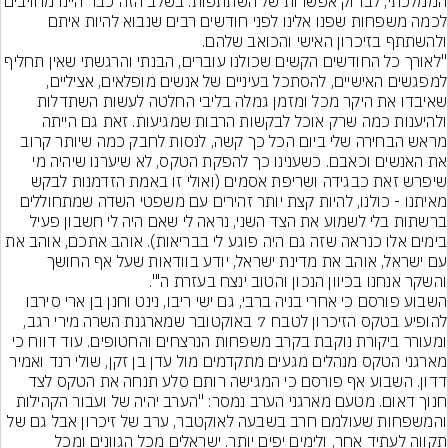
הממלכתי, לבדוק אפשרות של השתתפות. בשלב הזה כבר היינו מחויב
לכמה משפחות שפנו אלינו לפני חודשים רבים שנבוא להיות איתם 
"לאורך כל החודשים הקשים שכולנו עוברים, הבנתי והרגשתי שאין תחליף 
למפגשים האישיים, להסתכל בעיניים של אנשים מופלאים, אציליים, 
שאיבדו את היקר מכל ומזמן גמלה בליבי החלטה לעשות השתדלות 
ולהיענות כמה שרק אוכל לבקשות הרבות שמגיעות. זאת גם הייתה 
מראש הבחירה שלי ביום הכל כך קשה, לנסות לחבק כמה שיותר קרוב 
את האנשים וכאבם. כשענינו כך להפקת הטקס, לא שיערנו שיהיה מי 
שיפרש זאת כבגידה ושריפת אסמים (ואולי זו באמת הזדמנות לבקש 
מאיתנו - כולנו, להיות קצת יותר זהירים עם משפטי השדה שמתחוללים 
ברשתות בלי לשמוע את הצד השני, נראה לי שאם היה לי חשבון פעיל 
בימים אלו כנראה שזה גם היה פוגע לי בבריאות). אוהב אתכם, אוהב את 
עם ישראל, אוהב את מדינת ישראל, יודע בוודאות שעל אף החושך 
השבוע פורסם כי אחרי בניה ברבי, גם ישי ריבו, נינט וחנן בן ארי סירבו 
להופיע בטקס הזיכרון לטבח 7 באוקטובר שמארגנת השרה מירי רגב, 
ומעורר ביקורת נוקבת בקרב משפחות הנרצחים והחטופים. עוד דווח כי 
מארגני הטקס מנהלים מגעים מתקדמים מול עדן בן זקן, שולי רנד ואמיר 
דדון. השבוע אף פורסם כי המגישה רותם סלע תנחה את הטקס לצד 
חנוך דאום. מטעם מארגני הערב נמסר: "הערב יהיה של ועבור הקהילות 
והמשפחות שעולמם חרב בשבעה לאוקטבר, ערב של זיכרון אבל גם של 
תקווה לעתיד אחר, ולימים יפים יותר. ישראלים מכל הגוונים ומכל 