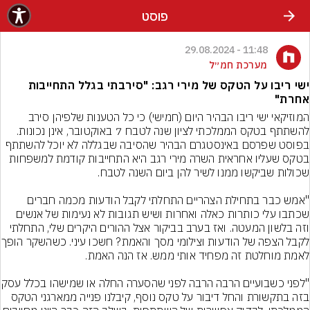
פוסט
11:48 - 29.08.2024
מערכת חמ״ל
ישי ריבו על הטקס של מירי רגב: "סירבתי בגלל התחייבות
אחרת"
המוזיקאי ישי ריבו הבהיר היום (חמישי) כי כל הטענות שלפיהן סירב 
להשתתף בטקס הממלכתי לציון שנה לטבח 7 באוקטובר, אינן נכונות. 
בפוסט שפרסם באינסטגרם הבהיר שהסיבה שבגללה לא יוכל להשתתף 
בטקס שעליו אחראית השרה מירי רגב היא התחייבות קודמת למשפחות 
"אמש כבר בתחילת הצהריים התחלתי לקבל הודעות מכמה חברים 
שכתבו עלי כותרות כאלה ואחרות ושיש תגובות לא נעימות של אנשים 
וזה בלשון המעטה. ואז בערב בביקור אצל ההורים היקרים שלי, התחלתי 
לקבל הצפה של הודעות וצילומי
"לפני כשבועיים הרבה הרבה לפני 
בזה בתקשורת והחל דיבור על טקס נוסף, קיבלנו פנייה ממארגני הטקס 