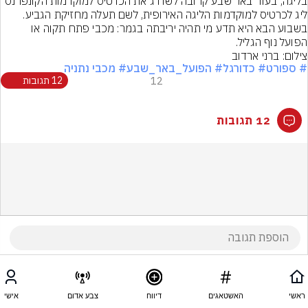
בליגה, בעוד באר שבע קרובה לשדרג את הכרטיס למוקדמות הקונפרנס 
ליג לכרטיס למוקדמות הליגה האירופית, לשם תעלה מחזיקת הגביע. 
בשבוע הבא היא תדע מי תהיה יריבתה בגמר: מכבי פתח תקוה או 
הפועל נוף הגליל.
צילום: ברני ארדוב
# ספורט
# כדורגל
# הפועל_באר_שבע
# מכבי נתניה
12
12 תגובות
12 תגובות
ראשי
האשטאגים
דיווח
צבע אדום
אישי