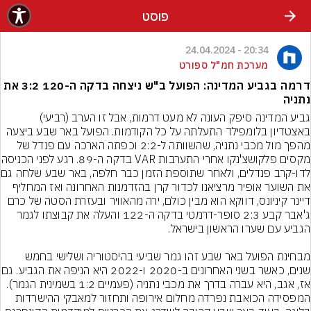
פוסט
20:34 - 24.04.2024
מערכת חמ"ל ספורט
דרמה בגביע המדינה: הפועל ב"ש ניצחה בדקה ה-120 3:2 את
נתניה
גביע המדינה סיפק העונה לא מעט דרמות, אבל זו הערב (רביעי) 
באצטדיון בלומפילד התעלתה על כל הקודמות. הפועל באר שבע ביצעה 
מהפך מול מכבי נתניה, שהשוותה ל-2:2 וכפתה הארכה עם פנדל של 
מקסים פלקושצ'נקו אחרי התערבות
לדו-קרב פנדלים, ו
את השוער אופיר מרציאנו לכדור קרן בהזדמנות האחרונה ואז המחליף 
דיינר קיניונס, דווקא הוא מבין כולם, ירה מהאוויר ובעזרת הסטה של כרם 
ג'אבר קבע 2:3 סופר-דרמטי בדקה ה-122 והעלה את קבוצתו לגמר 
מבחינת הפועל באר שבע זהו גמר שביעי בהיסטוריה ושלישי בחמש 
שנים, כאשר בשני האחרונים ב
אז, אגב, היא עברה בדרך את מכבי נתניה (פעמיים 1:2 בשמינית הגמר). 
המפסידה הכואבת נפרדה מחלום אירופה ותחזור למאבקי ההישרדות 