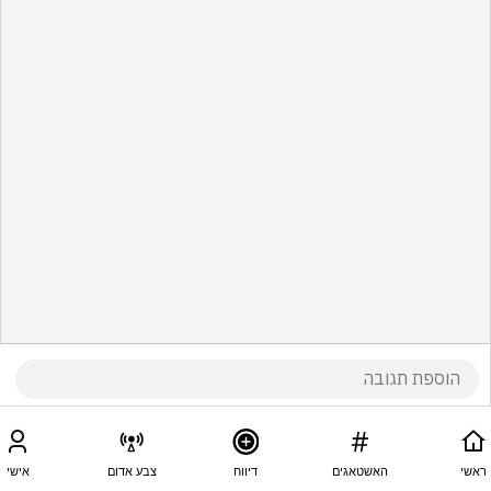
ראשי
האשטאגים
דיווח
צבע אדום
אישי