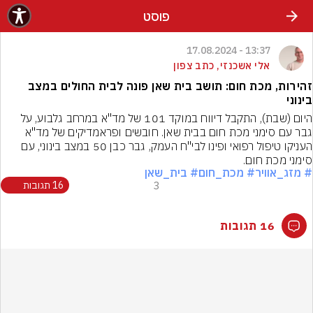
פוסט
13:37 - 17.08.2024
אלי אשכנזי, כתב צפון
זהירות, מכת חום: תושב בית שאן פונה לבית החולים במצב
בינוני
היום (שבת), התקבל דיווח במוקד 101 של מד"א במרחב גלבוע, על 
גבר עם סימני מכת חום בבית שאן. חובשים ופראמדיקים של מד"א 
העניקו טיפול רפואי ופינו לבי"ח העמק, גבר כבן 50 במצב בינוני, עם 
סימני מכת חום.
# מזג_אוויר
# מכת_חום
# בית_שאן
3
16 תגובות
16 תגובות