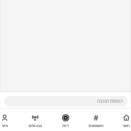
ראשי
האשטאגים
דיווח
צבע אדום
אישי