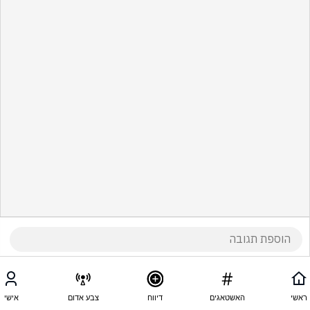
ראשי
האשטאגים
דיווח
צבע אדום
אישי