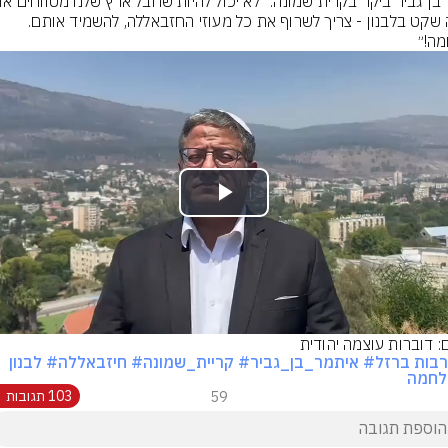
ויהיה שקט בלבנון - צריך לשרוף את כל מעוזי החזבאללה, להשמיד אותם. 
ה!״
Play
Video
ם: דוברות עוצמה יהודית
בות ברזל
# איתמר_בן_גביר
# קריית_שמונה
# חיזבאללה
# לבנון
לחמה
59
103 תגובות