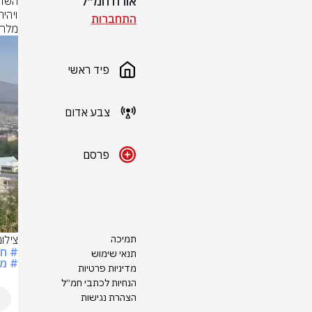
אורח חמ״ל
התחברות
מלחמ
פיד ראשי
צבע אדום
פרסם
תמיכה
צילו
# חר
תנאי שימוש
# מ
מדיניות פרטיות
הנחיות לכתבי חמ״ל
הצהרת נגישות