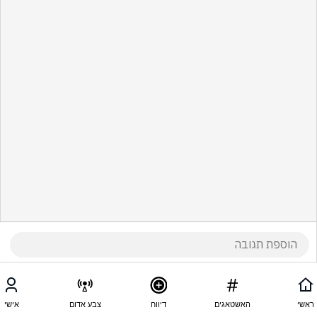
ראשי
האשטאגים
דיווח
צבע אדום
אישי