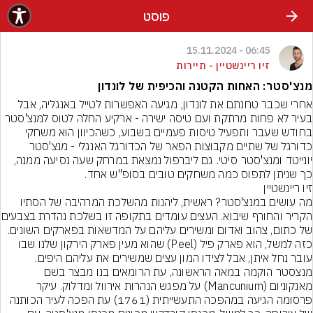
פוסט
06:45 - 15.11.2024
זיו ריינשטיין - תיירות
מנצ'סטר: האחות הקטנה והכיפית של לונדון
אחרי שכבר טחנתם את לונדון, מגיעה האפשרות לטייל באנגליה, אבל 
בעיר לא פחות מרתקת ועם טיסה ישירה - ארקיע החלה לטוס למנצ'סטר 
בחודש שעבר ותפעיל טיסות פעמיים בשבוע, כשהכיוון הוא משחקי 
כדורגל של שתיים מקבוצות הפאר של הכדורגל האנגלי - מנצ'סטר 
יונייטד ומנצ'סטר סיטי. גם ליברפול נמצאת במרחק שעה נסיעה ממנה, 
כך שניתן לתפוס כמה משחקים טובים בסופ"ש אחד.
זיו ריינשטיין
מה עושים במנצ'סטר? ראשית, ליהנות מהשלכת המרהיבה של הסתיו 
הקריר והחורף שיבוא. העצים ע
של כתום, צהוב ואדום ומשירים עליהם על המדשאות בפארקים השונים. 
כזה למשל, הוא פארק פיל (Peel) שהוא מעין פארק הירקון שלנו שבו 
עובר נחל איתן, אבל לצידו המון עצים שמשירים את עליהם היפים.
מנצסטר הוקמה במאה הראשונה, עת הרומאים בנו מבצר בשם 
מאנקוניום (Mancunium) על מפגש הנהרות אירוול ומדלוק. עיקר 
פרסומה הגיעה במהפכה התעשייתית (1761) עת הפכה לעיר הכותנה 