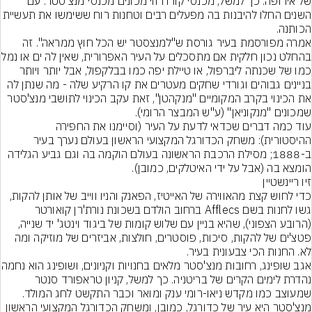
של אירופה. כך למשל, מכנסי קורדרווי מכונים מכנסי מנצ'סטר. עם 
השנים החלו להיבנות בה מפעלים רבים וטחנות רוח ששימשו את תע
אמרה מפורסמת בעיר גורסת ש"למנצסטר יש הכל חוץ ממראה". זה 
בהחלט נכון חלקית אם מתסכלים על העיר ה
כמו של שכנתה ליברפול, או טיילת יפה כמו בבלקפול, אבל יותר ויותר 
בניינים גבוהים וגורדי שחקים מעטרים את קו הרקיע שלה - מה שנתן לה 
את הכינוי בקרב המקומיים "מנקהטן", זאת עקב הכינוי לתושבי מנצ'סטר 
עוד כמה דברים שכדאי לדעת על העיר (וסיימנו את החפירה 
ההיסטורית): משחק הכדורגל המקצועי הראשון בעולם נערך בעיר 
ב-1888; מסילת הרכבת הראשונה בעולם הוקמה בה וגם גביע הגלידה 
הומצא בה (אבל על ידי האיטלקים, כמובן).
זיו ריינשטיין
כדי לחוש קצת מהאווירה של האייטיז, הפאנק והניו ווייב של אותן להקות, 
גשו לחנות בשם Afflecs ברחוב הולדם בשכונת נורת'רן קואורטר 
(הרובע הצפוני), שהיא בניין עם שלוש קומות של ביגוד וינטג' יד שנייה, 
פטצ'ים של להקות, סיכות, פוסטרים, חולצות, אביזרים של מוזיקה ומה 
אגב שופינג, רחובות מנצ'סטר
נהדרת לימים הקרים של בריטניה. כך למשל, קניון טראפורד סנטר 
שמעוצב כמו מקדש ניאו-רומי ענק ומואר וכבר התקשט לחג המולד.
מנצ'סטר היא עיר של כדורגל, כמובן, ומשחק הכדורגל המקצועי הראשון 