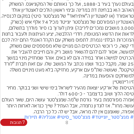
בעולם נערך בעיר ב-1888, ועל כך גאוותם של המקוניאנס. המשחק 
האהוב הוא בבחינת דת במדינה ובימי ראשון הולכים לאצטדיון אולד 
האצטדיון המפורסם של מנצ'סטר יונייטד מכיל 74 אלף איש (כשרק 
3,000 מושבים נמכרים ליריבה) וניתן לערוך בו סיור מודרך בתשלום, 
לראות את הדשא המטופח, חדרי ההלבשה, יציע העיתונות ולעבור בחנות 
המזכרות הבלתי נגמרת. לתפוס משחק עם הקהל האנגלי החם יהיה לכם 
די קשה, כי רוכשי הכרטיסים הם מנויים שלא מפספסים שום משחק. 
למעשה, אסור להם להם להשאיר מושב ריק והם חייבים להעביר את 
הכרטיס למישהו אחר במידה והם לא באים. אוהד שמחזיק מינוי במשך 
25 שנה, מקבל כבוד ושמו נכתב על המושב שלו. עם זאת חברת "לורד 
טיקטס", שעושה שת"פ עם ארקיע, מחזיקה בלא מעט מינויים משלה 
למשחקים והופעות במדינה.
זיו ריינשטיין
הטיסות של ארקיע יוצאות מהעיר לישראל בימי שישי ושני בבוקר. מחיר 
אמרה מפורסמת בעיר גורסת ש"מה שמנצ'סטר עושה היום, שאר העולם 
עושה מחר". אז לונדון נחמדה, אבל העתיד? שייך כנראה לאחות היותר 
אפורה, שאומנם אין לה מראה, אבל יש לה כל כך הרבה.
# מנצ'סטר_יונייטד
# מנצ'סטר_סיטי
# אנגליה
# תיירות
8
7 תגובות