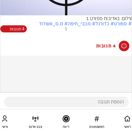
צילום: באדיבות ספורט 1
# ספורט
# כדורגל
# מכבי_חיפה
# מ.ס_אשדוד
5
4 תגובות
4 תגובות
ראשי
האשטאגים
דיווח
צבע אדום
אישי