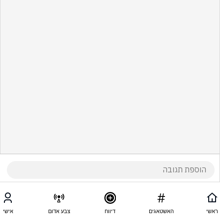
ראשי
האשטאגים
דיווח
צבע אדום
אישי