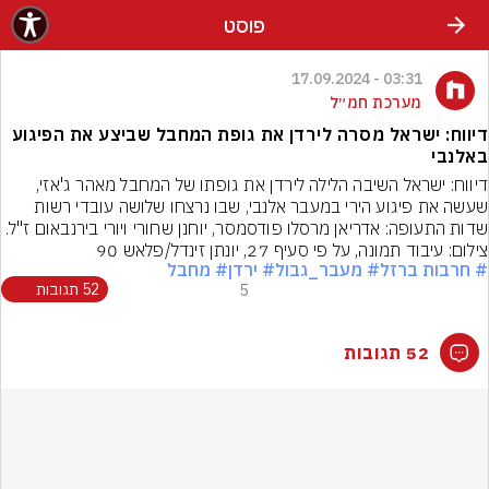
פוסט
03:31 - 17.09.2024
מערכת חמ״ל
דיווח: ישראל מסרה לירדן את גופת המחבל שביצע את הפיגוע
באלנבי
דיווח: ישראל השיבה הלילה לירדן את גופתו של המחבל מאהר ג'אזי, 
שעשה את פיגוע הירי במעבר אלנבי, שבו נרצחו שלושה עובדי רשות 
שדות התעופה: אדריאן מרסלו פודסמסר, יוחנן שחורי ויורי בירנבאום ז"ל.
צילום: עיבוד תמונה, על פי סעיף 27, יונתן זינדל/פלאש 90
# חרבות ברזל
# מעבר_גבול
# ירדן
# מחבל
5
52 תגובות
52 תגובות