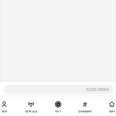
ראשי
האשטאגים
דיווח
צבע אדום
אישי