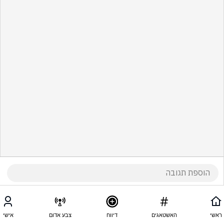
ראשי
האשטאגים
דיווח
צבע אדום
אישי