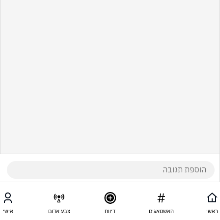
ראשי
האשטאגים
דיווח
צבע אדום
אישי