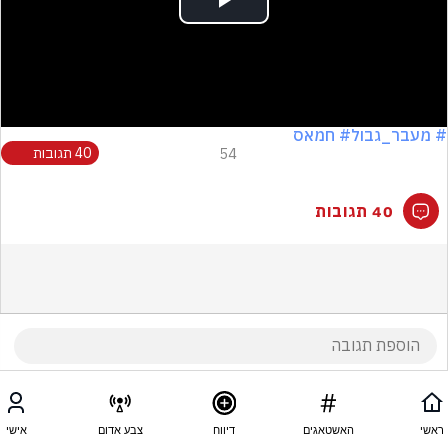
Play
Video
# מעבר_גבול
# חמאס
54
40 תגובות
40 תגובות
ראשי
האשטאגים
דיווח
צבע אדום
אישי