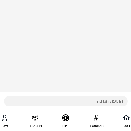
ראשי
האשטאגים
דיווח
צבע אדום
אישי