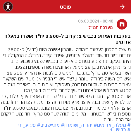
פוסט
08:48 - 06.03.2024
מערכת חמ״ל
בעקבות הפיגוע בכביש 1: קרוב ל-3,500 יח"ד אושרו במעלה
אדומים
מועצת התכנון העליונה ביהודה ושומרון אישרה היום (רביעי) כ-3500 
יחידות דיור חדשות במעלה אדומים, אפרת וקידר. ההחלטה התקבלה בין 
היתר בעקבות הפיגוע במחסום א-זעיים בכביש לפנמי כשבועיים, בו 
נרצח מתן אלמליח, בן 26 ממעלה אדומים ועשרה נוספים נפצעו.
השר בצלאל סמוטריץ' בתגובה: "ממשיכים לבנות את הארץ! 18,515 
אישורים השנה ביהודה ושומרון, לצד אישורי הבניה אנו משקיעים השקעה 
עצומה בפיתוח תשתיות תחבורה, תעסוקה ואיכות חיים. האויבים מנסים 
לפגוע ולהחליש אבל אנחנו נמשיך לבנות ולהיבנות בארץ הזו."
אורית סטרוק בתגובה לאישור הבנייה ביו''ש: "נבנה ארצנו ארץ מולדת, כי 
לנו לנו ארץ זאת. נבנה ארצנו ארץ מולדת, זה צו דמנו, זה צו הדורות! נבנה 
ארצנו על אף כל מחריבינו, נבנה ארצנו בכח רצוננו... כמעט 3,500 יח"ד 
נוספות ביו"ש! הבטחנו - מקיימים. תודה ‎לשר סמוטרי
את ההתיישבות".
# מעלה_אדומים
# יהודה_ושומרון
# מתיישבים
# פיגוע_ירי
# כביש_1