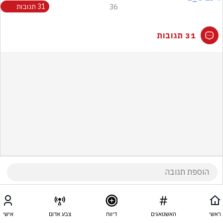
36
31 תגובות
31 תגובות
ראשי
האשטאגים
דיווח
צבע אדום
אישי