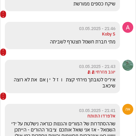
שיקח כספים ממורשת 
21:46 - 03.05.2025
Koby S
מתי חברת חשמל תצטרף לשביתה 
21:43 - 03.05.2025
יוגב מזרחי🫂🫂
איריס לטובתך מירחי קצת   ו  ז ל  י ן אם  את לא רוצה 
שיכאב  
21:41 - 03.05.2025
אלפרדו התותח
שההסתדרות של המורים והגננות כנראה נישלטת על ידי 
השמאל - אז אני שואל אותכם  ציבור ההורים - הייתכן 
שיש כאן אינטרסים מסויימים וכוונות ניסתרות כמו אולי 