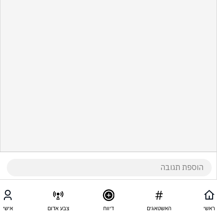
ראשי
האשטאגים
דיווח
צבע אדום
אישי