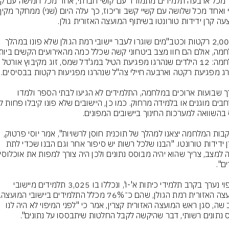
כ־2,000 רקטות וכטב"מים שוגרו לעבר יישובי רמת הגולן שלא פונו במהלך 
במלחמה: 12 הילדים שנהרגו מפגיעת הטיל במג'דל שמס, זוג מקיבוץ אורטל 
לאורך שבועות ארוכים במלחמה, התלמידים לא הגיעו לבתי הספר ולמדו 
"בעקבות המלחמה יצאנו למהלך של תוכנית חוסן לרשויות", אמר יוסי פרטוק, 
מקרן ידידות טורונטו. "הבנו שלכל רשות יש סיפור אחר וגם הבנו שכדי לתת 
המיפוי נערך בקרב תלמידי כיתות א'-ו', ונכללו בו 3,025 תלמידים מיישובי 
יעקב שה, סגן ראש המועצה האזורית קצרין, אמר כי "לפני המיפוי לא היה לנו 