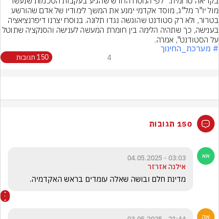
בקריאה טרומית. ״לפי הנוסח החדש שהגיע בעקבות הסכמות שנעשו 
מול יו"ר מל"ג, מוסד אקדמי ימנע את המשך לימודיו של אדם שהורשע 
בטרור, ולא רק סטודנט שהוגשה נגדו תלונה. בנוסח יצרנו דיפרנציאציה 
בענישה, כך שתהיה הלימה בין חומרת המעשה לענישה והסנקציה שתוטל 
על הסטודנט", אמרה.
# מערכת_החינוך
4
150 תגובות
150 תגובות
03:03 - 04.05.2025
אילנה אזרזר
מדינת חלם ובושה שאלה עומדים בראש האקדמיה.