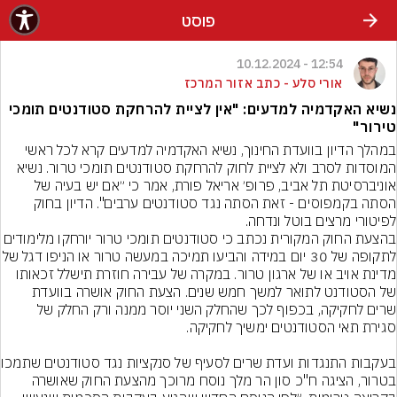
פוסט
12:54 - 10.12.2024
אורי סלע - כתב אזור המרכז
נשיא האקדמיה למדעים: "אין לציית להרחקת סטודנטים תומכי
טירור"
במהלך הדיון בוועדת החינוך, נשיא האקדמיה למדעים קרא לכל ראשי 
המוסדות לסרב ולא לציית לחוק להרחקת סטודנטים תומכי טרור. נשיא 
אוניברסיטת תל אביב, פרופ׳ אריאל פורת, אמר כי ״אם יש בעיה של 
הסתה בקמפוסים - זאת הסתה נגד סטודנטים ערבים". הדיון בחוק 
לפיטורי מרצים בוטל ונדחה.
בהצעת החוק המקורית נכתב כי סטודנטים תומכי טרור יורחקו 
לתקופה של 30 יום במידה והביעו תמיכה במע
מדינת אויב או של ארגון טרור. במקרה של עבירה חוזרת תישלל זכאותו 
של הסטודנט לתואר למשך חמש שנים. הצעת החוק אושרה בוועדת 
שרים לחקיקה, בכפוף לכך שהחלק השני יוסר ממנה ורק החלק של 
בעקבות התנגדות 
בטרור, הציגה ח"כ סון הר מלך נוסח מרוכך מהצעת החוק שאושרה 