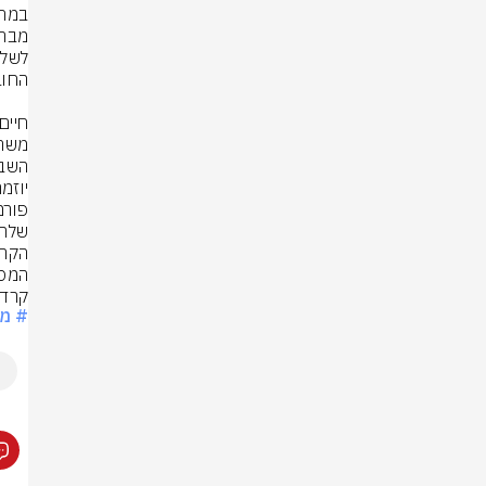
המסכ
קרדי
# מע