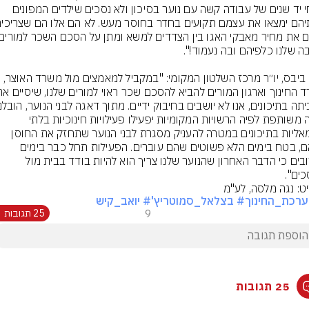
במחי יד שנים של עבודה קשה עם נוער בסיכון ולא נסכים שילדים המפונים 
חיים ביבס, יו״ר מרכז השלטון המקומי: "במקביל למאמצים מול משרד האוצר, 
יוזמה משותפת לפיה הרשויות המקומיות יפעילו פעילויות חינוכיות בלתי 
פורמאליות בתיכונים במטרה להעניק מסגרת לבני הנוער שתחזק את החוסן 
שלהם, בטח בימים הלא פשוטים שהם עוברים. הפעילות תחל כבר בימים 
הקרובים כי הדבר האחרון שהנוער שלנו צריך הוא להיות בודד בבית מול 
ים".
ט: נגה מלסה, לע''מ
רכת_החינוך
# בצלאל_סמוטריץ'
# יואב_קיש
9
25 תגובות
25 תגובות