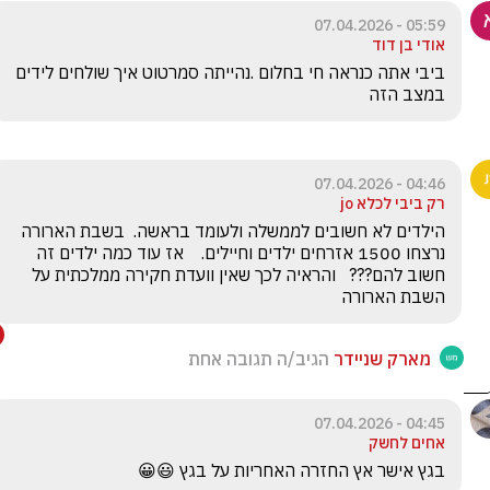
05:59 - 07.04.2026
אודי בן דוד
ביבי אתה כנראה חי בחלום .נהייתה סמרטוט איך שולחים לידים 
במצב הזה
04:46 - 07.04.2026
רק ביבי לכלא jo
הילדים לא חשובים לממשלה ולעומד בראשה.  בשבת הארורה 
נרצחו 1500 אזרחים ילדים וחיילים.    אז עוד כמה ילדים זה 
חשוב להם???   והראיה לכך שאין וועדת חקירה ממלכתית על 
השבת הארורה
מארק שניידר
הגיב/ה תגובה אחת
04:45 - 07.04.2026
אחים לחשק
בגץ אישר אץ החזרה האחריות על בגץ 😃😀