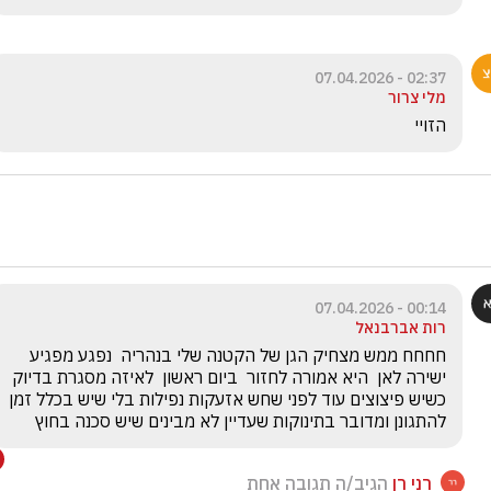
02:37 - 07.04.2026
מלי צרור
הזויי
00:14 - 07.04.2026
רות אברבנאל
חחחח ממש מצחיק הגן של הקטנה שלי בנהריה  נפגע מפגיע 
ישירה לאן  היא אמורה לחזור  ביום ראשון  לאיזה מסגרת בדיוק  
כשיש פיצוצים עוד לפני שחש אזעקות נפילות בלי שיש בכלל זמן 
להתגונן ומדובר בתינוקות שעדיין לא מבינים שיש סכנה בחוץ 
רני רן
הגיב/ה תגובה אחת