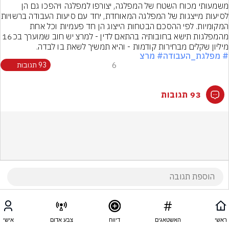
משמעותי מכוח השטח של המפלגה, יצורפו למפלגה ויהפכו גם הן 
לסיעות מייצגות של המפלגה המ
המקומיות. לפי ההסכם הבטחות הייצוג הן חד פעמיות וכל אחת 
מהמפלגות תישא בחובותיה בהתאם לדין - למרצ יש חוב שמוערך בכ16 
מיליון שקלים מבחירות קודמות - והיא תמשיך לשאת בו לבדה.
# מפלגת_העבודה
# מרצ
6
93 תגובות
93 תגובות
ראשי
האשטאגים
דיווח
צבע אדום
אישי