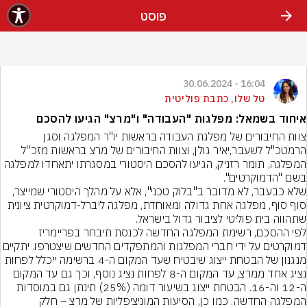
פוסט
16:04 - 30.06.2024
טל שלו, כתבת פוליטית
איחוד בשמאל: מפלגות "העבודה" ו"מרצ" הגיעו להסכם
צוות החיבורים של מפלגת העבודה בראשות יו"ר המפלגה וסגן 
הרמטכ"ל לשעבר,יאיר גולן, וצוות החיבורים של מרצ בראשות מזכ"ל 
המפלגה, תומר רזניק, הגיעו להסכם היסטורי במסגרתו יתאחדו למפלגה 
שלא כבעבר, לא מדובר ב"בלוק טכני", אלא על מהלך היסטורי שמייצר, 
סוף סוף, מפלגה אחת גדולה ומאוחדת, מפלגה ליברל-דמוקרטית ציונית 
שתהווה בית פוליטי לציבור גדול בישראל.
לפי ההסכם, רשימת המפלגה החדשה לכנסת תיבחר בפריימריז 
דמוקרטים על ידי חברי המפלגות והמתפקדים החדשים שיצטרפו. ית
מנגנון של הבטחת ייצוג שיבטיח שעד המקום ה-4 ברשימה ייכלל לפחות 
נציג אחד ממרצ, עד המקום ה-8 לפחות נציג נוסף, וכך גם עד המקום 
ה-12 וה-16. הבטחת ייצוג בשיעור דומה (25%) תינתן גם במוסדות 
המפלגה החדשה. כמו כן, הסיעות המוניציפליות של מרצ – חלק 