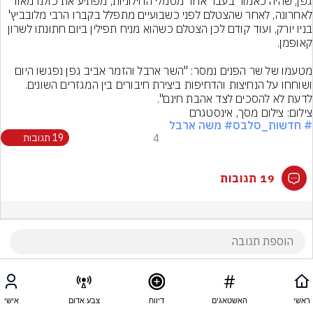
גפן, שהיה כאמור בעבר אחד מסמלי החילוניות, מפתיע את כולנו מאוד 
לאחרונה, לאחר שהצטלם לפני כשבועיים מתפלל בקברו הרבי מלובביץ' 
בניו יורק, ועוד קודם לכן הצטלם כשהוא מניח תפילין ביום חתונתו לשרון 
מטעמו של שר הפנים נמסר: "השר ארבל והזמר אביב גפן נפגשו היום 
ושוחחו על הנחיצות והדחיפות ביצירת חיבורים בין המגזרים השונים. 
לדעת לא להסכים לצד אהבת חינם".
צילום: צילום מסך, אינסטגרם
# חדשות_סלבס
# משה ארבל
4
19 תגובות
19 תגובות
ראשי
האשטאגים
דיווח
צבע אדום
אישי