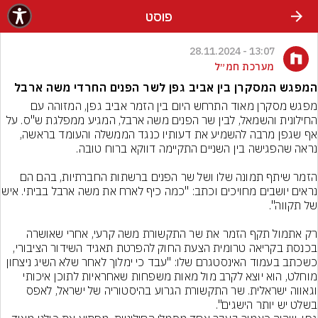
פוסט
13:07 - 28.11.2024
מערכת חמ״ל
המפגש המסקרן בין אביב גפן לשר הפנים החרדי משה ארבל
מפגש מסקרן מאוד התרחש היום בין הזמר אביב גפן, המזוהה עם 
החילונית והשמאל, לבין שר הפנים משה ארבל, המגיע ממפלגת ש"ס. על 
אף שגפן מרבה להשמיע את דעותיו כנגד הממשלה והעומד בראשה, 
הזמר שיתף תמונה שלו ושל שר הפנים ברשתות החברתיות, בהם הם 
נראים יושבים מחויכים וכתב: "כמה כיף ל
רק אתמול תקף הזמר את שר התקשורת משה קרעי, אחרי שאושרה 
בכנסת בקריאה טרומית הצעת החוק להפרטת תאגיד השידור הציבורי, 
כשכתב בעמוד האינסטגרם שלו: "עבד כי ימלוך לאחר שלא השיג ניצחון 
מוחלט, הוא יוצא לקרב מול מאות משפחות שאחראיות לתוכן איכותי 
וגאווה ישראלית. שר התקשורת הגרוע בהיסטוריה של ישראל, לאפס 