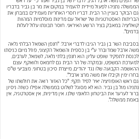
שר הפנים משה ארבל הגיב לדבריו של בן גביר ואמר כי "על ראש 
הממשלה נתניהו לפעול מיידית להעמיד במקום את מר בן גביר בדבריו 
גם הבוקר בעניין הר הבית. דבריו חסרי האחריות מעמידים במבחן את 
הבריתות האסטרטגיות של ישראל עם מדינות מוסלמיות המהוות 
קואליציה במאבק בציר הרשע האיראני. חוסר תבונתו עלול לעלות 
בסביבת השר בן גביר הגיבו לדברי ארבל: "חנפן השמאל הבלתי נלאה 
משה ארבל שמדוברר ע"י בן כספית והשמאל הקיצוני, פוזל מיום כניסתו 
לכנסת לתפקיד שופט עליון. הוא חנפן בלתי נלאה, לשמאל, לערבים, 
למערכת המשפט, ובמקרה של הר הבית גם לחמאס ולוואקף. עצם 
ההאשמה הקבועה שלו נגד יהודים, מייצרת סיכון בטחוני. מצביעי ש"ס 
בחרו ימין וקיבלו את משה מרצ ארבל".
גם ראש האופוזיציה יאיר לפיד תקף: "כל האזור רואה את חולשתו של 
נתניהו מול בן גביר. הוא לא מסוגל לשלוט בממשלה אפילו כשזה ניסיון 
ברור לערער את הביטחון הלאומי שלנו. אין מדיניות, אין אסטרטגיה, אין 
באמת ממשלה".