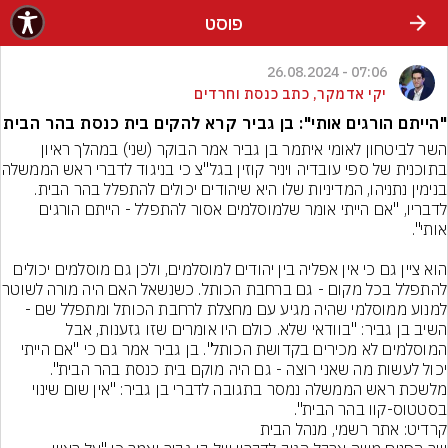
פוסט
07:06 - 26.08.2024
יקי אדמקר, כתב כנסת וחרדים
"הייתם הורגים אותי": בן גביר קרא להקים בית כנסת בהר הבית
השר לביטחון לאומי איתמר בן גביר אמר הבוקר (שני) במהלך ראיון 
בתוכנית של ספי עובדיה ויניר ק
בנימין נתניהו, המדיניות שלו היא שיהודים יכולים להתפלל בהר הבית. 
לדבריו, "אם הייתי אומר שלמוסלמים אסור להתפלל - הייתם הורגים 
הוא ציין גם כי אין אפליה בין יהודים למוסלמים, ולכן גם מוסלמים יכולים 
להתפלל בכל מקום - גם ברחבת הכותל
למנוע ממוסלמי שהיה מגיע עם מחצלת לרחבת הכותל ומתפלל שם - 
השיב בן גביר: "בוודאי שלא. כולם היו אומרים שזו גזענות, אבל 
המוסלמים לא מכירים בקדושת הכותל". בן גביר אמר גם כי "אם הייתי 
יכול לעשות מה שאני רוצה - גם היה מוקם בית כנסת בהר הבית". 
מלשכת ראש הממשלה נמסר בתגובה לדברי בן גביר: "אין שום שינוי 
בסטטוס-קוו בהר הבית".
קרדיט: אתר רשמי, מנהל הבית