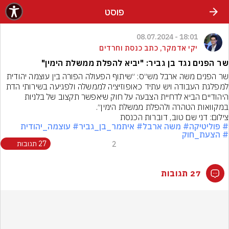
פוסט
18:01 - 08.07.2024
יקי אדמקר, כתב כנסת וחרדים
שר הפנים נגד בן גביר: "יביא להפלת ממשלת הימין"
שר הפנים משה ארבל מש״ס: ״שיתוף הפעולה הפורה בין עוצמה יהודית 
למפלגת העבודה ויש עתיד כאופוזיציה לממשלה ולפגיעה בשירותי הדת 
היהודיים הביא לדחיית הצבעה על חוק שיאפשר תקצוב של בלניות 
במקוואות הטהרה ולהפלת ממשלת הימין״.
צילום: דני שם טוב, דוברות הכנסת
# פוליטיקה
# משה ארבל
# איתמר_בן_גביר
# עוצמה_יהודית
# הצעת_חוק
2
27 תגובות
27 תגובות