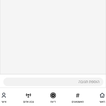
ראשי
האשטאגים
דיווח
צבע אדום
אישי